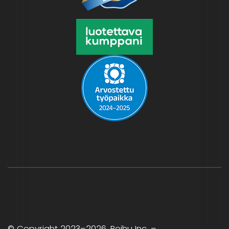
© Copyright
2023
–2026
,
Roihu Inc. –