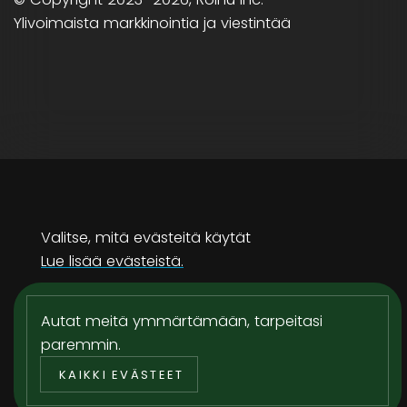
Ylivoimaista markkinointia ja viestintää
Valitse, mitä evästeitä käytät
Lue lisää evästeistä.
Sähköposti
Vaaditaan
Puhelinnumero
Vaaditaan
Autat meitä ymmärtämään, tarpeitasi
paremmin.
KAIKKI EVÄSTEET