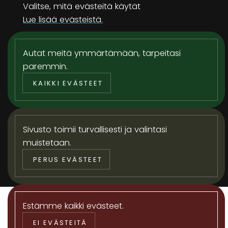
Valitse, mitä evästeitä käytät
Sähköposti
Vaaditaan
Lue lisää evästeistä.
Puhelinnumero
Vaaditaan
Autat meitä ymmärtämään, tarpeitasi
paremmin.
KAIKKI EVÄSTEET
5 + 1 =
JÄTÄ YHTEYSTIEDOT
Sivusto toimii turvallisesti ja valintasi
muistetaan.
PERUS EVÄSTEET
Estämme kaikki evästeet.
EI EVÄSTEITÄ