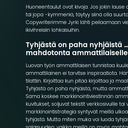
Huoneentaulut ovat kivoja. Jos jokin lause
tai jopa -kymmeniä, täytyy siinä olla suurta 
Copywriterimme Jyrki lähti peilaamaan vie
ikivihreisiin lohkaisuihin.
Tyhjästä on paha nyhjäistä 
mahdotonta ammattilaiselle
Luovan työn ammattilaisen tunnistaa kuule
ammattilainen ei tarvitse inspiraatiota. Hän
tilattiin. Kirjoittaa kun pitää kirjoittaa ja 
Tyhjästä on paha nyhjäistä, mutta ammatti
Sama koskee markkinointiviestinnän ammat
kuvitukset, soljuvat tekstit verkkosivuille tai
markkinointistrategia syntyvät meillä ulko
tyhjästä. Mutta miten muka voi luoda tyhjäs
salaisuuden: vaikka meillä on myös mahta