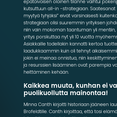
epätoivoisen oloinen tilanne vaihtui pokeri
kutsuttuun all-in -strategiaan. Saatesana
myytyä tyhjäksi” eivät varsinaisesti kuitenk
strategiaan olisi suuremmin yrityksen johd
niin vain mokoman taantuman yli mentiin, e
yritys porskuttaa nyt yli 10 vuotta myöhem
Asiakkaille todellakin kannatti kertoa tuo
laadukkaammin kuin oli tehnyt aikaisemmin.
jokin ei meinaa onnistua, niin keskittymine
ja resurssien lisääminen ovat parempia va
heittäminen kehään.
Kaikkea muuta, kunhan ei v
puolikuollutta mainontaa!
Minna Canth kirjoitti historiaan jääneen la
Brofeldtille. Canth kirjoittaa, että tosi elä