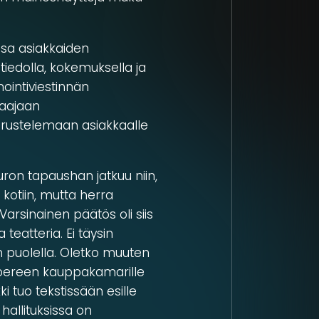
ussa asiakkaiden
tiedolla, kokemuksella ja
nointiviestinnän
laajaan
rustelemaan asiakkaalle
on tapaushan jatkuu niin,
 kotiin, mutta herra
Varsinainen päätös oli siis
 teatteria. Ei täysin
 puolella. Oletko muuten
Tampereen kauppakamarille
kki tuo tekstissään esille
hallituksissa on