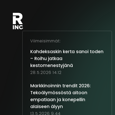
Viimeisimmät:
Kahdeksaskin kerta sanoi toden
– Roihu jatkaa
kestomenestyjänä
28.5.2026 14.12
Markkinoinnin trendit 2026:
Tekoälymössöstä aitoon
empatiaan ja konepellin
alaiseen älyyn
13.5.2026 9.44