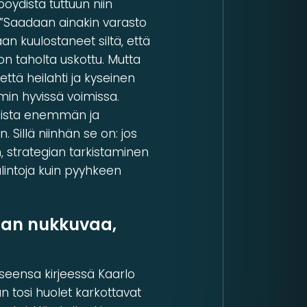
pöydistä tuttuun niin
t ”Saadaan ainakin varasto
aan kuulostaneet siltä, että
on taholta uskottu. Mutta
ttä heilahti ja kyseinen
min hyvissä voimissa.
tteista enemmän ja
 Sillä niinhän se on: jos
n, strategian tarkistaminen
lintoja kuin pyyhkeen
aan nukkuvaa,
useensa kirjeessä Kaarlo
män tosi huolet karkottavat