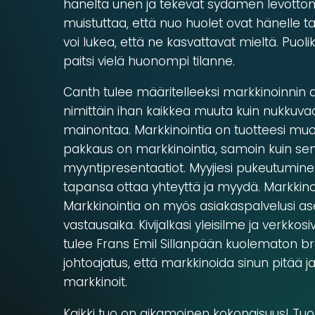
häneltä unen ja tekevät sydämen levottom
muistuttaa, että nuo huolet ovat hänelle tar
voi lukea, että ne kasvattavat mieltä. Puolik
paitsi vielä huonompi tilanne.
Canth tulee määritelleeksi markkinoinnin a
nimittäin ihan kaikkea muuta kuin nukkuvaa
mainontaa. Markkinointia on tuotteesi muoto
pakkaus on markkinointia, samoin kuin sen 
myyntipresentaatiot. Myyjiesi pukeutumine
tapansa ottaa yhteyttä ja myydä. Markkinoin
Markkinointia on myös asiakaspalvelusi a
vastausaika. Kivijalkasi yleisilme ja verkkos
tulee Frans Emil Sillanpään kuolematon 
johtoajatus, että markkinoida sinun pitää ja
markkinoit.
Kaikki tuo on aikamoinen kokonaisuus! Tu