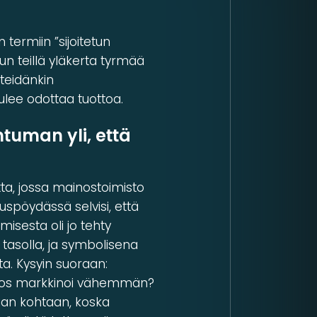
 termiin ”sijoitetun
n teillä yläkerta tyrmää
 teidänkin
tulee odottaa tuottoa.
man yli, että
ta, jossa mainostoimisto
spöydässä selvisi, että
isesta oli jo tehty
asolla, ja symbolisena
ta. Kysyin suoraan:
n, jos markkinoi vähemmän?
aan kohtaan, koska