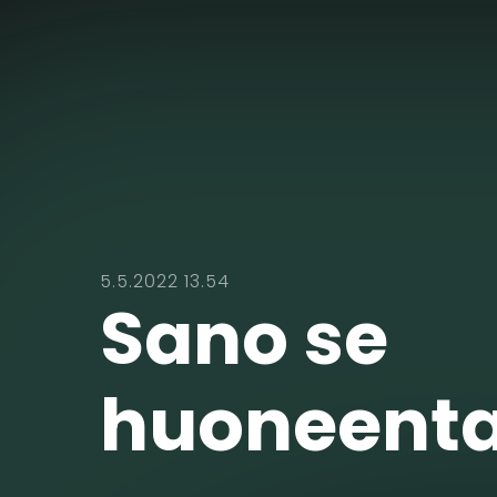
5.5.2022 13.54
Sano se
huoneenta