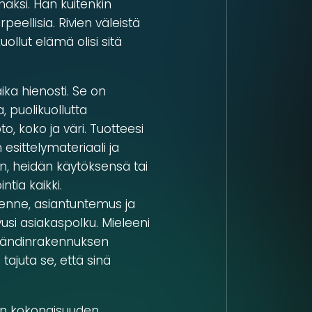
aksi. Hän kuitenkin
peellisia. Rivien väleistä
uollut elämä olisi sitä
ika hienosti. Se on
, puolikuollutta
, koko ja väri. Tuotteesi
esittelymateriaali ja
n, heidän käytöksensä tai
tia kaikki.
senne, asiantuntemus ja
ivusi asiakaspolku. Mieleeni
brändinrakennuksen
 tajuta se, että sinä
on kokonaisuuden