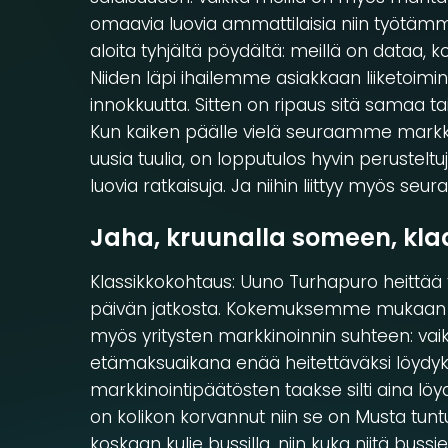
omaavia luovia ammattilaisia niin työtä
aloita tyhjältä pöydältä: meillä on dataa,
Niiden läpi ihailemme asiakkaan liiketoimi
innokkuutta. Sitten on ripaus sitä samaa taika
Kun kaiken päälle vielä seuraamme markki
uusia tuulia, on lopputulos hyvin perusteltu
luovia ratkaisuja. Ja niihin liittyy myös 
Jaha, kruunalla someen, kla
Klassikkokohtaus: Uuno Turhapuro heittää t
päivän jatkosta. Kokemuksemme mukaan 
myös yritysten markkinoinnin suhteen: vaik
etämaksuaikana enää heitettäväksi löydyk
markkinointipäätösten taakse silti aina löyd
on kolikon korvannut niin se on Musta tunt
koskaan kulje bussilla, niin kuka niitä bu