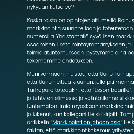
nykyään katselee?
Koska toisto on opintojen äiti: meillä Roih
markkinointia suunnitellaan ja toteutetaan 
numeroilla. Yhdistämällä syvällisen markki
osaamisen liiketoimintaymmärrykseen ja 
toimialatuntemukseen, pystymme aina pe
tekemämme ehdotuksen.
Moni varmaan muistaa, että Uuno Turhapur
että Uuno heittää kruunan, jolla piti mennä
Turhapuro toteaakin, että ”Esson baarille”. 
jo tehty eri elimessä ja valintatilanne silkkaa
tuntematon ilmiö myöskään markkinoinnin
jo lukenut, kun kollegani Heikki kirjoitti 
artikkelin ”
Markkinointi on johdon asia
” Hei
faktan, että markkinointikokemus yritysten 