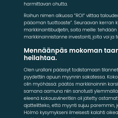
harmittavan ohutta.
Roihun nimen alkuosa ”ROI” viittaa talouden
pääoman tuottoaste”. Seuraavan kerran ku
markkinointibudjetin, soita meille: tehdään
markkinoinnistanne investointi, jolta voi ja 
Mennäänpäs mokoman taantu
heilahtaa.
Olen urallani päässyt todistamaan tilannet
pyydettiin apuun myynnin sakatessa. Kokou
olin myöhässä: päätös markkinoinnin karsim
samana aamuna niin sanotusti ylemmällä t
eleenä kokousviineritkin oli jätetty ostamat
ajattelitteko, että myynti sujuu paremmi
Hölmö kysymykseni ilmeisesti kalahti oike