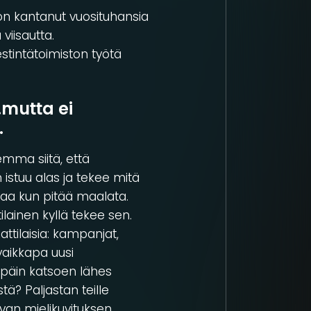
 on kantanut vuosituhansia
viisautta.
stintätoimiston työtä
…mutta ei
.
mma siitä, että
 istuu alas ja tekee mitä
maalaa kun pitää maalata.
lainen kyllä tekee sen.
tilaisia: kampanjat,
 vaikkapa uusi
apäin katsoen lähes
tä? Paljastan teille
van mielikuvituksen