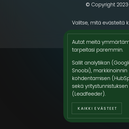
© Copyright
2023
Valitse, mitä evästeitä 
Autat meitä ymmärtäm
tarpeitasi paremmin.
Sallit analytiikan (Goog
Snoobi), markkinoinnin
kohdentamisen (HubSp
Sähköposti
sekä yritystunnistuksen
(Leadfeeder).
Puhelinnumero
KAIKKI EVÄSTEET