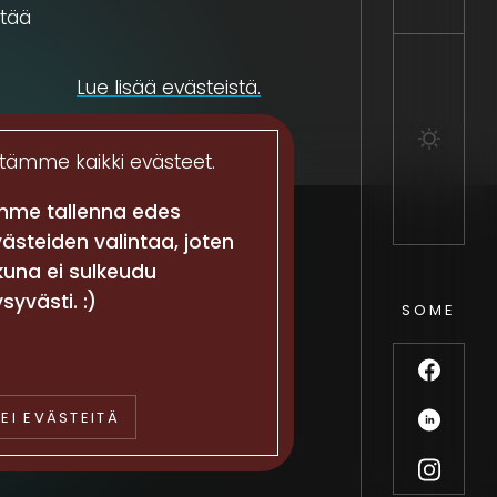
ntää
Lue lisää evästeistä.
tämme kaikki evästeet.
mme tallenna edes
ästeiden valintaa, joten
kuna ei sulkeudu
syvästi. :)
9 + 1 =
SOME
JÄTÄ YHTEYSTIEDOT
EI EVÄSTEITÄ