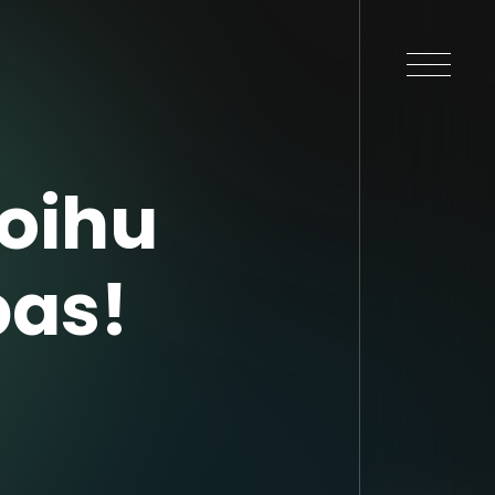
Roihu
pas!