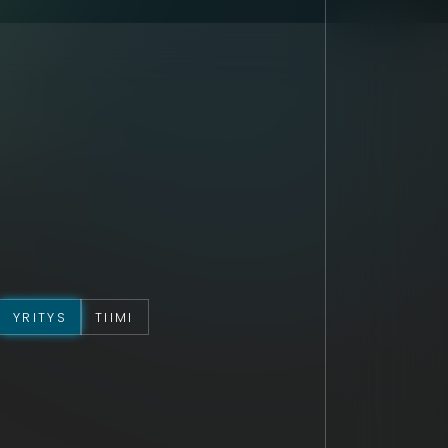
YRITYS
TIIMI